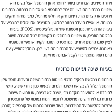
אחד הסימנים הברורים ביותר לחוסר איזון הורמונלי אצל נשים הוא
שינויים במחזור החודשי. זה יכול להתבטא באי סדירות במחזור, מחזורים
ארוכים או קצרים מדי, דימום חזק או חלש מהרגיל, כאבי מחזור חזקים
במיוחד, או אפילו היעדר מחזור לחלוטין. תסמינים אלו יכולים להצביע על
בעיות הורמונליות כגון תסמונת שחלות פוליציסטיות (PCOS), בעיות
בבלוטת התריס, או שינויים הורמונליים הקשורים לגיל המעבר. חשוב
לציין שגם גורמים אחרים, כמו סטרס, תזונה לקויה או פעילות גופנית
מאומצת, יכולים להשפיע על המחזור החודשי. לכן, מומלץ להתייעץ עם
גורם רפואי מוסמך כדי לקבל אבחנה מדויקת.
בעיות שינה ועייפות כרונית
הורמונים ממלאים תפקיד מרכזי בוויסות מחזור השינה והערות. חוסר איזון
הורמונלי עלול לשבש את השינה ולגרום לבעיות כגון נדודי שינה, קושי
להירדם או להתעורר מוקדם מדי, שינה לא רציפה, או תחושת עייפות
כרונית גם לאחר שינה ממושכת. לדוגמה, רמות נמוכות של פרוגסטרון
עלולות להקשות על ההירדמות, בעוד שרמות גבוהות של קורטיזול (הורמון