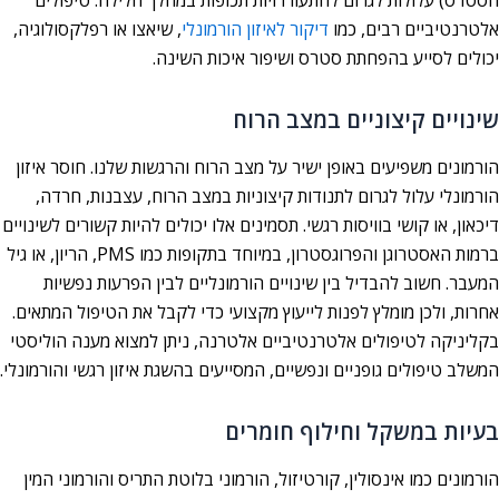
הסטרס) עלולות לגרום להתעוררויות תכופות במהלך הלילה. טיפולים
אלטרנטיביים רבים, כמו
דיקור לאיזון הורמונלי
, שיאצו או רפלקסולוגיה,
יכולים לסייע בהפחתת סטרס ושיפור איכות השינה.
שינויים קיצוניים במצב הרוח
הורמונים משפיעים באופן ישיר על מצב הרוח והרגשות שלנו. חוסר איזון
הורמונלי עלול לגרום לתנודות קיצוניות במצב הרוח, עצבנות, חרדה,
דיכאון, או קושי בוויסות רגשי. תסמינים אלו יכולים להיות קשורים לשינויים
ברמות האסטרוגן והפרוגסטרון, במיוחד בתקופות כמו PMS, הריון, או גיל
המעבר. חשוב להבדיל בין שינויים הורמונליים לבין הפרעות נפשיות
אחרות, ולכן מומלץ לפנות לייעוץ מקצועי כדי לקבל את הטיפול המתאים.
בקליניקה לטיפולים אלטרנטיביים אלטרנה, ניתן למצוא מענה הוליסטי
המשלב טיפולים גופניים ונפשיים, המסייעים בהשגת איזון רגשי והורמונלי.
בעיות במשקל וחילוף חומרים
הורמונים כמו אינסולין, קורטיזול, הורמוני בלוטת התריס והורמוני המין