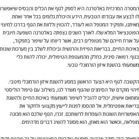
המטרה המרכזית באלטרנה היא לספק לגוף את הכלים והבסיס שיאפשרו
לו לבצע את עבודתו הטבעית. הידע והיכולת גלומים בכל אחד ואחת
מאיתנו, ותפקיד המטפל הוא לעודד, להכווין וללוות את הגוף בדרכו למיצוי
הפוטנציאל המלא שלו. לאורך השנים נצפתה באלטרנה השפעה חיובית
על אורח חייהם של מטופלים רבים, אשר דיווחו על שיפור בתפקוד,
באיכות החיים, בבריאות הפיזית והרגשית וביכולת לשלב בין מערכות שונות
בגוף. רפואה סינית, כחלק מהמעטפת הטיפולית, יכולה להוות כלי
משמעותי בהשגת איזון הורמונלי טבעי.
הקשבה לגוף היא הצעד הראשון במסע להשגת איזון הורמונלי מיטבי.
זיהוי מוקדם של הסימנים שהגוף משדר לנו, בשילוב עם טיפול הוליסטי
ומותאם אישית, יכולים להוביל לשיפור משמעותי באיכות החיים ולהשגת
בריאות אופטימלית. אל תהססו לפנות לייעוץ מקצועי ולחקור את
האפשרויות השונות העומדות לרשותכם. זכרו, הגוף שלכם הוא מכונה
מופלאה, וכאשר הוא מאוזן, הוא מסוגל להשיג דברים מדהימים.
המאמר הזה סוקר ארבעה סימנים עיקריים המצביעים על כך שהגוף זקוק