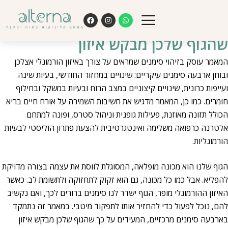
ילוג
F
I
W
דיקור לאיזון הורמונלי – 4 סימנים
תוכן
a
n
h
c
s
a
e
t
t
שהגוף שלכן מבקש איזון
b
a
s
o
g
a
o
r
p
המאמר עוסק בזיהוי סימנים שמראים על צורך באיזון הורמונלי אצלכן
k
a
p
m
ובוחן ארבעה סימנים עיקריים: שינויים במחזור החודשי, בעיות שינה
ועייפות כרונית, שינויים קיצוניים במצב הרוח ובעיות במשקל ובחילוף
חומרים. כמו כן, המאמר מדגיש את חשיבות השמירה על אורח חיים בריא
הכולל תזונה מאוזנת, פעילות גופנית וניהול סטרס, ופונה למתחם
אלטרנה כרפואה משלימה ואינטגרטיבית להצעת פתרון הוליסטי לבעיות
הורמונליות.
הגוף שלנו הוא מכונה מופלאה, המסוגלת לווסת את עצמה בצורה מדויקת
להפליא. אבל כמו כל מכונה, גם הוא זקוק לתחזוקה ולתשומת לב. כאשר
האיזון ההורמונלי מופר, הגוף ישדר לנו סימנים ברורים לכך, ואם נקשיב
להם, נוכל לפעול כדי להחזיר אותו לתפקוד מיטבי. במאמר זה נתמקד
בארבעה סימנים מרכזיים, המעידים על כך שהגוף שלכן מבקש איזון