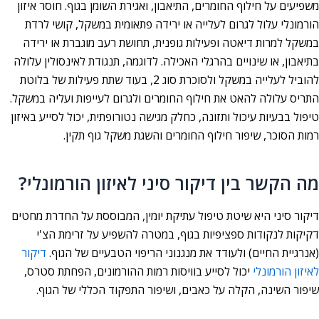
משפיעים על חילוף החומרים, התיאבון, ואגירת השומן בגוף. חוסר איזון
הורמונלי עלול לגרום לעלייה או ירידה פתאומית במשקל, קושי לרדת
במשקל למרות דיאטה ופעילות גופנית, תחושת רעב מוגברת או ירידה
בתיאבון, או שינויים בהרגלי האכילה. לדוגמה, תנגודת לאינסולין עלולה
להוביל לעלייה במשקל ולסוכרת סוג 2, בעוד שתת פעילות של בלוטת
התריס עלולה להאט את חילוף החומרים ולגרום לעייפות ועליה במשקל.
טיפול בבעיות עיכול ותזונה, כחלק מגישה נטורופתית, יכול לסייע באיזון
רמות הסוכר, שיפור חילוף החומרים והשגת משקל גוף תקין.
מה הקשר בין דיקור סיני לאיזון הורמונלי?
דיקור סיני היא שיטת טיפול עתיקת יומין, המבוססת על החדרת מחטים
דקיקות לנקודות ספציפיות בגוף, במטרה להשפיע על זרימת הצ'י
(אנרגיית החיים) ולעודד את מנגנוני הריפוי הטבעיים של הגוף.
דיקור
לאיזון הורמונלי
יכול לסייע בוויסות רמות ההורמונים, הפחתת סטרס,
שיפור השינה, הקלה על כאבים, ושיפור התפקוד הכללי של הגוף.