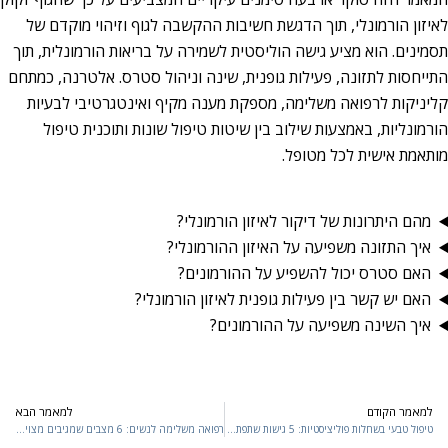
לאיזון הורמונלי, תוך הדגשת חשיבות ההקשבה לגוף וזיהוי מוקדם של
תסמינים. הוא מציע גישה הוליסטית לשמירה על בריאות הורמונלית, תוך
התייחסות לתזונה, פעילות גופנית, שינה וניהול סטרס. אלטרנה, כמתחם
קליניקות לרפואה משלימה, מספקת מענה מקיף ואינטגרטיבי לבעיות
הורמונליות, באמצעות שילוב בין שיטות טיפול שונות ותוכנית טיפול
מותאמת אישית לכל מטופל.
מהם היתרונות של דיקור לאיזון הורמונלי?
איך התזונה משפיעה על האיזון ההורמונלי?
האם סטרס יכול להשפיע על ההורמונים?
האם יש קשר בין פעילות גופנית לאיזון הורמונלי?
איך השינה משפיעה על ההורמונים?
למאמר הקודם
למאמר הבא
t
Pre
טיפול טבעי בשחלות פוליציסטיות: 5 גישות שתפתיעו לגלות
רפואה משלימה לנשים: 6 מצבים שמגיבים מצוין לטיפול