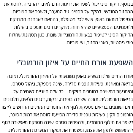
בנוסף, דיקור סיני יכול לשפר את זרימת הדם לאיברי הרבייה, לווסת את
המחזור החודשי, להקל על תסמיני גיל המעבר, ולשפר את הפוריות.
הטיפול מותאם באופן אישי לכל מטופלת, בהתאם לאבחנה המדויקת
ולתסמינים הספציפיים שהיא חווה. מחקרים רבים תומכים ביעילות
הדיקור הסיני לטיפול בבעיות הורמונליות שונות, כגון תסמונת שחלות
פוליציסטיות, כאבי מחזור, ואי פוריות.
השפעת אורח החיים על איזון הורמונלי
אורח החיים שלנו משפיע באופן משמעותי על האיזון ההורמונלי. תזונה
בריאה ומאוזנת, פעילות גופנית סדירה, שינה מספקת, ניהול סטרס,
והימנעות מחשיפה לחומרים מזיקים – כל אלה חיוניים לשמירה על
בריאות הורמונלית. תזונה עשירה בפירות, ירקות, דגנים מלאים, חלבונים
רזים ושומנים בריאים מספקת לגוף את החומרים המזינים הדרושים לייצור
הורמונים תקין. פעילות גופנית סדירה מסייעת לווסת את רמות הסוכר,
לשפר את חילוף החומרים, ולהפחית סטרס. שינה מספקת מאפשרת לגוף
להתאושש ולתקן את עצמו, ומשפרת את תפקוד המערכת ההורמונלית.