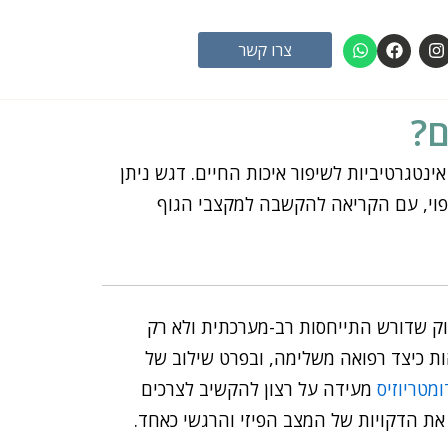
W
F
I
צרו קשר
h
a
n
a
c
s
t
e
t
s
b
a
ם?
a
o
g
p
o
r
p
k
a
טגרטיביות לשיפור איכות החיים. דגש ניתן
m
יפוי, עם הקריאה להקשבה למקצבי הגוף
מוק שדורש התייחסות רב-מערכתית ולא רק
הות כיצד רפואה משלימה, ובפרט שילוב של
ומטריוזיס
מעידה על רצון להקשיב לצרכים
ת הדקויות של המצב הפיזי והרגשי כאחד.