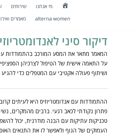
ילוג
מי אנחנו
שירותים
ש
דף
תוכן
הבית
alterna women
מאמרים ואירו
דיקור סיני לאנדומטריוז
המאמר מתאר את המסע המורכב בהתמודדות עם אנד
על התאמה אישית של הטיפול לצרכיהן הספציפיי
ושיתוף פעולה אקטיבי עם המטפלים כדי להגיע לא
ההתמודדות עם אנדומטריוזיס היא לעיתים קרובו
פתרון נקודתי לכאב רגעי. ברבים מהמקרים, נשים
טכניקות עתיקות עם הבנה מודרנית, יכול להשפי
העמוקים של הגוף ולאפשר לו את התנאים האופ