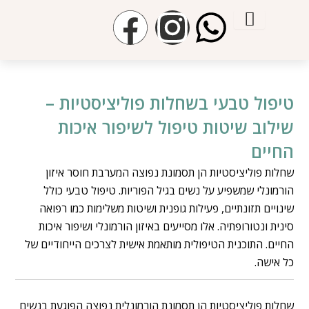
ילוג
F
I
W
תוכן
a
n
h
c
s
a
טיפול טבעי בשחלות פוליציסטיות –
e
t
t
שילוב שיטות טיפול לשיפור איכות
החיים
b
a
s
שחלות פוליציסטיות הן תסמונת נפוצה המערבת חוסר איזון
o
g
a
הורמונלי שמשפיע על נשים בגיל הפוריות. טיפול טבעי כולל
שינויים תזונתיים, פעילות גופנית ושיטות משלימות כמו רפואה
o
r
p
סינית ונטורופתיה. אלו מסייעים באיזון הורמונלי ושיפור איכות
החיים. התוכנית הטיפולית מותאמת אישית לצרכים הייחודיים של
k
a
p
כל אישה.
m
שחלות פוליציסטיות הן תסמונת הורמונלית נפוצה הפוגעת בנשים