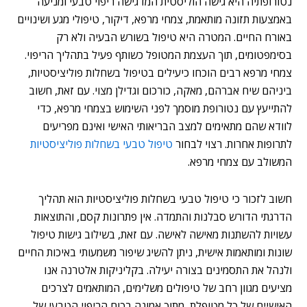
נטורופתיה היא גישה הוליסטית המדגישה ריפוי טבעי ומניעה
באמצעות תזונה מותאמת, צמחי מרפא, דיקור, טיפולי מגע ושינויים
באורח החיים. המטרה היא טיפול בשורש הבעיה ולא רק
בסימפטומים, תוך העצמת המטופל כשותף פעיל בתהליך הריפוי.
צמחי מרפא רבים הוכחו כיעילים בטיפול בשחלות פוליציסטיות,
ביניהם שיח אברהם, מאקה, כורכום וגדילן מצוי. עם זאת, חשוב
להתייעץ עם נטורופת מוסמך לפני השימוש בצמחי מרפא, כדי
לוודא שהם מתאימים למצב הבריאותי האישי ואינם מפריעים
לתרופות אחרות. רצוי לבחור
טיפול טבעי בשחלות פוליציסטיות
המשולב עם צמחי מרפא.
חשוב לזכור כי טיפול טבעי בשחלות פוליציסטיות הוא תהליך
הדרגתי הדורש סבלנות והתמדה. אין פתרונות קסם, והתוצאות
עשויות להשתנות מאישה לאישה. עם זאת, בשילוב גישות טיפול
שונות ומותאמות אישית, ניתן להשיג שיפור משמעותי באיכות החיים
ולנהל את התסמינים בצורה יעילה. בקליניקות אלטרנה אנו
מציעים מגוון רחב של טיפולים משלימים, המותאמים לצרכים
האישיים של כל מטופלת, מתוך אמונה בכוח הריפוי הטבעי של