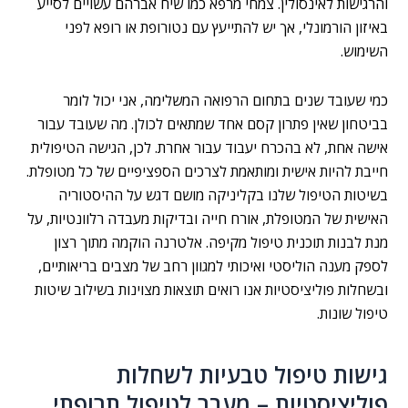
והרגישות לאינסולין. צמחי מרפא כמו שיח אברהם עשויים לסייע
באיזון הורמונלי, אך יש להתייעץ עם נטורופת או רופא לפני
השימוש.
כמי שעובד שנים בתחום הרפואה המשלימה, אני יכול לומר
בביטחון שאין פתרון קסם אחד שמתאים לכולן. מה שעובד עבור
אישה אחת, לא בהכרח יעבוד עבור אחרת. לכן, הגישה הטיפולית
חייבת להיות אישית ומותאמת לצרכים הספציפיים של כל מטופלת.
בשיטות הטיפול שלנו בקליניקה מושם דגש על ההיסטוריה
האישית של המטופלת, אורח חייה ובדיקות מעבדה רלוונטיות, על
מנת לבנות תוכנית טיפול מקיפה. אלטרנה הוקמה מתוך רצון
לספק מענה הוליסטי ואיכותי למגוון רחב של מצבים בריאותיים,
ובשחלות פוליציסטיות אנו רואים תוצאות מצוינות בשילוב שיטות
טיפול שונות.
גישות טיפול טבעיות לשחלות
פוליציסטיות – מעבר לטיפול תרופתי