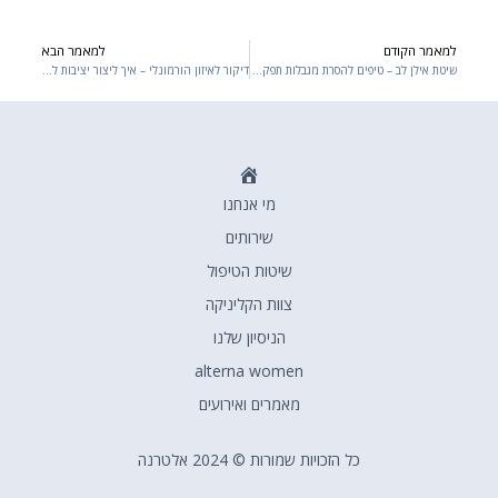
למאמר הקודם
למאמר הבא
xt
Prev
שיטת אילן לב – טיפים להסרת מגבלות תפקודיות דרך עבודה תנועתית עמוקה
דיקור לאיזון הורמונלי – איך ליצור יציבות לאורך זמן
דף
מי אנחנו
הבית
שירותים
שיטות הטיפול
צוות הקליניקה
הניסיון שלנו
alterna women
מאמרים ואירועים
כל הזכויות שמורות © 2024 אלטרנה