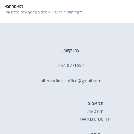
למאמר הבא
t
דיקור לאיזון הורמונלי – 4 סימנים שהגוף שלכן מבקש איזון
צרו קשר:
054-8771652
alternaclinics.office@gmail.com
תל אביב
“מידטאון”,
דרך מנחם בגין 144