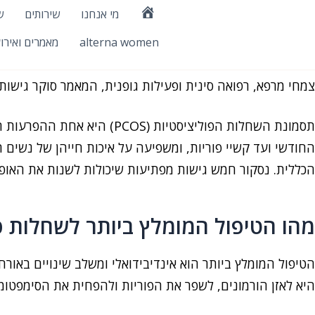
ילוג
מי אנחנו
שירותים
ש
דף
טיפול טבעי בשחלות פוליציסטיות: 5 גישות שתפתיעו 
תוכן
הבית
alterna women
מאמרים ואירו
תסמונת השחלות הפוליציסטיות מציבה אתגרים משמעותיים, אך
צמחי מרפא, רפואה סינית ופעילות גופנית, המאמר סוקר גישות א
תסמונת השחלות הפוליציסטיו
החודשי ועד קשיי פוריות, ומשפיעה על איכות חייהן של נשים 
הכללית. נסקור חמש גישות מפתיעות שיכולות לשנות את האופן
מהו הטיפול המומלץ ביותר לשחלות פ
הטיפול המומלץ ביותר הוא אינדיבידואלי ומשלב שינויים באורח
היא לאזן הורמונים, לשפר את הפוריות ולהפחית את הסימפטומי