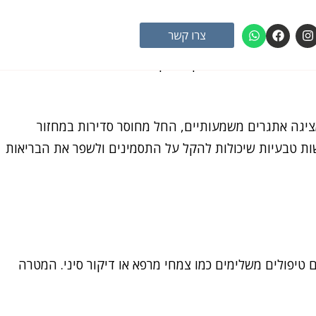
W
F
I
צרו קשר
h
a
n
a
c
s
 הבריאות הכוללת שלכן. ממוקד בתזונה מותאמת אישית,
t
e
t
s
b
a
a
o
g
p
o
r
p
k
a
m
פוריות. היא מציגה אתגרים משמעותיים, החל מחוסר סדירות במחזור
ישות טבעיות שיכולות להקל על התסמינים ולשפר את הבריאות
ם טיפולים משלימים כמו צמחי מרפא או דיקור סיני. המטרה