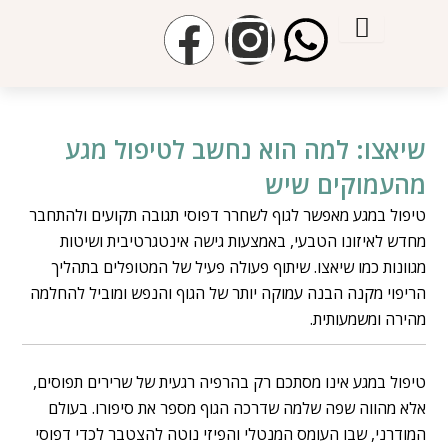
ילוג
F
I
W
תוכן
a
n
h
c
s
a
שיאצו: למה הוא נחשב לטיפול מגע
e
t
t
מהעמוקים שיש
טיפול במגע מאפשר לגוף לשחרר דפוסי תגובה תקועים ולהתחבר
b
a
s
מחדש לאיזונו הטבעי, באמצעות גישה אינטגרטיבית ושיטות
מגוונות כמו שיאצו. שיתוף פעולה פעיל של המטופלים בתהליך
o
g
a
הריפוי מקנה הבנה עמוקה יותר של הגוף והנפש ומוביל להחלמה
מהירה ומשמעותית.
o
r
p
k
a
p
טיפול במגע אינו מסתכם רק בהרפיה רגעית של שרירים תפוסים,
אלא מהווה שפה שלמה שדרכה הגוף מספר את סיפורו. בעולם
m
המודרני, שבו העומס המנטלי והפיזי נוטה להצטבר לכדי דפוסי