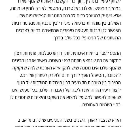
לשותף פעיל בתהליך, תוך כדי הקשבה לאותות שהגוף שולח
במהלך המפגש. אצלנו באלטרנה, המטפל לא רק לוחץ או מותח,
אלא מעניק למטופל כלים להבנת התגובות הפיזיולוגיות שלו.
השילוב בין מומחיות ברפואה סינית לבין טכניקות מגע מודרניות
מאפשר לנו לבנות מעטפת טיפולית שמתאימה בדיוק לצרכים
המשתנים של המטופל בכל שלב בדרך.
המסע לעבר בריאות איכותית יותר דורש סבלנות, פתיחות ורצון
לחקור את מה שנמצא מתחת לפני השטח. כאשר אנחנו מבינים
שהגוף שלנו אינו מכונה שיש לתקן אלא מערכת שלמה שזקוקה
להכוונה, הטיפול הופך לדרך חיים ולא רק לפתרון של רגע.
החיבור בין מיומנות מקצועית לבין היכולות המולדות של הגוף
ליצור ריפוי מהווה את הליבה של העבודה שלנו. בכל מפגש, אנו
שואפים לאפשר למטופל למצוא את השקט והיציבות שחסרים לו
בחיי היומיום העמוסים.
הידע שנצבר לאורך השנים בשני הסניפים שלנו, בתל אביב