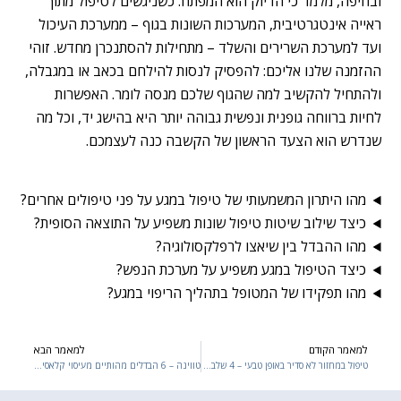
ובחיפה, מלמד כי הדיוק הוא המפתח. כשניגשים לטיפול מתוך
ראייה אינטגרטיבית, המערכות השונות בגוף – ממערכת העיכול
ועד למערכת השרירים והשלד – מתחילות להסתנכרן מחדש. זוהי
ההזמנה שלנו אליכם: להפסיק לנסות להילחם בכאב או במגבלה,
ולהתחיל להקשיב למה שהגוף שלכם מנסה לומר. האפשרות
לחיות ברווחה גופנית ונפשית גבוהה יותר היא בהישג יד, וכל מה
שנדרש הוא הצעד הראשון של הקשבה כנה לעצמכם.
מהו היתרון המשמעותי של טיפול במגע על פני טיפולים אחרים?
כיצד שילוב שיטות טיפול שונות משפיע על התוצאה הסופית?
מהו ההבדל בין שיאצו לרפלקסולוגיה?
כיצד הטיפול במגע משפיע על מערכת הנפש?
מהו תפקידו של המטופל בתהליך הריפוי במגע?
למאמר הקודם
למאמר הבא
xt
Prev
טיפול במחזור לא סדיר באופן טבעי – 4 שלבים מומלצים
טווינה – 6 הבדלים מהותיים מעיסוי קלאסי ב-2026