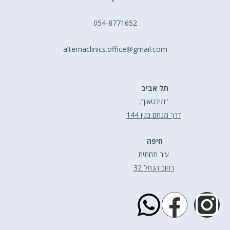
054-8771652
alternaclinics.office@gmail.com
תל אביב
“מידטאון”,
דרך מנחם בגין 144
חיפה
עיר תחתית
רחוב הנמל 32
W
F
I