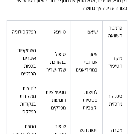
רק מניע שרירים, אלא מזמין את הגוף לחזור לאיזון הטבעי שלו
בצורה עדינה אך נחושה.
פרמטר
שיאצו
טווינא
רפלקסולוגיה
השוואה
השתקפות
איזון
טיפול
מוקד
איברים
אנרגטי
במערכת
הטיפול
בכפות
במרידיאנים
שלד-שריר
הרגליים
לחיצות
לחיצות
מניפולציות
טכניקה
ממוקדות
סטטיות
ותנועות
מרכזית
בנקודות
וקצביות
מפרקים
רפלקס
שיפור
המצת
מטרה
ויסות רגשי