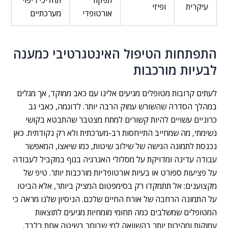
תפקוד
תהליכי ריפוי
עיקרית
ופיזי
אורטופדי
מערכתיים
התפתחות הטיפול האינטגרטיבי כמענה
לבעיות מורכבות
לעתים קרובות מטופלים מגיעים אלינו עם כאב ממוקד, אך מגלים
במהלך הסדרה שהשורש עמוק הרבה יותר. לדוגמה, כאבי גב
כרוניים עשויים להיות קשורים למתח מצטבר שהתבטא בקושי
נשימתי, מה שמחייב התייחסות רב-מערכתית ולא רק נקודתית. כאן
נכנסת לתמונה הגישה של שילוב שיטות, כמו שיאצו, המאפשר
עבודה עדינה ומדויקת על מסלולי האנרגיה בגוף במקביל לעבודה
על פציעות ספורט או בעיות אורטופדיות מורכבות יותר. טיפ של
מקצוענים: אל תתמקדו רק בסימפטום המציק ביותר, אלא הביטו
על התמונה הרחבה של אורח החיים שלכם. הניסיון שלנו מראה כי
המטופלים שמשלבים כמה תחומי מומחיות מגיעים לתוצאות
עמוקות ומהירות יותר בהשוואה למי שבוחר בשיטה אחת בלבד.